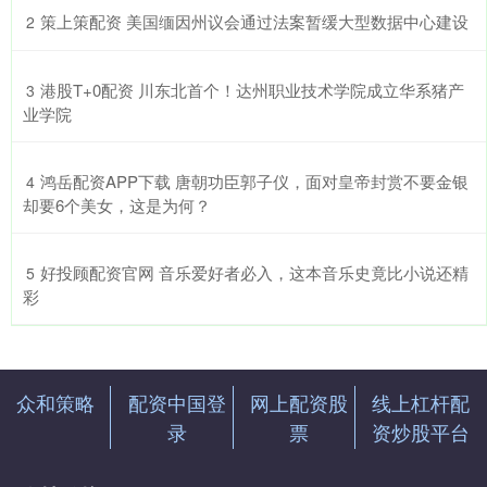
​策上策配资 美国缅因州议会通过法案暂缓大型数据中心建设
2
​港股T+0配资 川东北首个！达州职业技术学院成立华系猪产
3
业学院
​鸿岳配资APP下载 唐朝功臣郭子仪，面对皇帝封赏不要金银
4
却要6个美女，这是为何？
​好投顾配资官网 音乐爱好者必入，这本音乐史竟比小说还精
5
彩
众和策略
配资中国登
网上配资股
线上杠杆配
录
票
资炒股平台