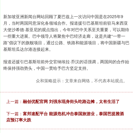
新加坡亚洲新闻台网站回顾了夏巴兹上一次访问中国是在2025年9
月，当时两国同意深化各领域合作。报道援引巴基斯坦前驻马来西亚
大使沙希德·基亚尼的观点指出，今年对巴中关系至关重要，可以期待
一些重大进展。巴中领导人将聚焦中巴经济走廊，这是共建“一带一
路”倡议下的旗舰项目，通过公路、铁路和能源项目，将中国新疆与巴
基斯坦瓜达尔港连接起来。
报道还援引巴基斯坦前外交官纳埃拉·乔汉的话强调，两国间的合作始
终保持强劲势头，中国一贯给予巴方坚定支持。
众和策略提示：文章来自网络，不代表本站观点。
上一篇：
融创优配官网 刘强东现身街头吃路边摊，太有生活了
下一篇：
富邦速配平台 能源危机冲击泰国旅游业，泰国芭提雅酒
店预订率大跌