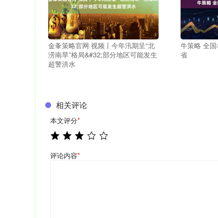
金夆策略官网 视频丨今年汛期呈“北
牛策略 全
涝南旱”格局&#32;部分地区可能发生
省
超警洪水
相关评论
本文评分
*
评论内容
*