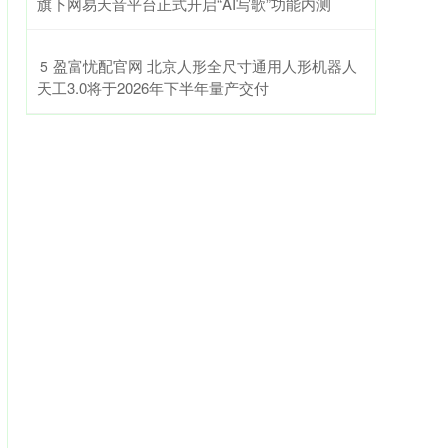
旗下网易天音平台正式开启“AI写歌”功能内测
​盈富忧配官网 北京人形全尺寸通用人形机器人
5
天工3.0将于2026年下半年量产交付