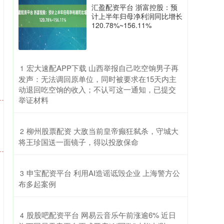
汇盈配资平台 浙富控股：预
计上半年归母净利润同比增长
120.78%~156.11%
​宏大速配APP下载 山西举报自己吃空饷男子再
1
发声：无法调回原单位，同时被要求在15天内主
动退回吃空饷的收入；不认可这一通知，已提交
举证材料
​柳州股票配资 大敌当前皇帝癫狂弑杀，守城大
2
将王珍国送一面镜子，得以投敌保命
​申宝配资平台 利用AI造谣诋毁企业 上海警方公
3
布多起案例
​股股吧配资平台 网易云音乐午前涨逾6% 近日
4