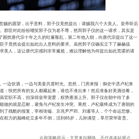
么赏赐的愿望，出乎意料，郭子仪竟然提出：请赐我六个大美人。皇帝听后
。群臣对此纷纷嘲笑郭子仪为老不尊，然而郭子仪的这一请求，其实是
定了困扰唐代宗十年之久的吐蕃叛乱，第二年他入朝，向唐代宗提出了这一
臣子竟然会提出如此出人意料的要求。虽然郭子仪确实立下了赫赫战
求美人，这让唐代宗感到非常尴尬，难以理解他为何提出如此荒谬的请
活，一边饮酒，一边与美妾共度时光。忽然，门房来报：御史中丞卢杞来
道：快把所有的女人都藏起来，谁也不准出来！然后准备好美酒佳肴，
虽官职不高，但深得皇帝宠爱，权势逐渐上升。郭子仪在朝中待了多
能做的就是忍耐，避免与卢杞发生冲突。果然，卢杞最终成为了唐朝的
到了残酷的报复，宰相张镒、京兆尹严郢、刘暹等人，个个命运悲惨。
在权力的巅峰屹立多年不倒，活到85岁，儿孙满堂，享尽荣华富贵。
众和策略提示：文章来自网络，不代表本站观点。