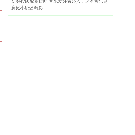
​好投顾配资官网 音乐爱好者必入，这本音乐史
5
竟比小说还精彩