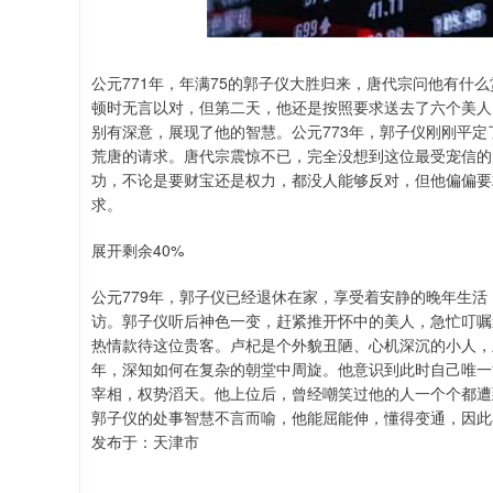
公元771年，年满75的郭子仪大胜归来，唐代宗问他有什
顿时无言以对，但第二天，他还是按照要求送去了六个美人
别有深意，展现了他的智慧。公元773年，郭子仪刚刚平
荒唐的请求。唐代宗震惊不已，完全没想到这位最受宠信的
功，不论是要财宝还是权力，都没人能够反对，但他偏偏要
求。
展开剩余40%
公元779年，郭子仪已经退休在家，享受着安静的晚年生
访。郭子仪听后神色一变，赶紧推开怀中的美人，急忙叮嘱
热情款待这位贵客。卢杞是个外貌丑陋、心机深沉的小人，
年，深知如何在复杂的朝堂中周旋。他意识到此时自己唯一
宰相，权势滔天。他上位后，曾经嘲笑过他的人一个个都遭
郭子仪的处事智慧不言而喻，他能屈能伸，懂得变通，因此
发布于：天津市