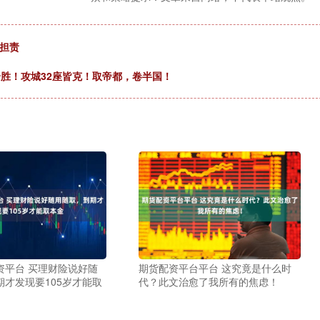
担责
全胜！攻城32座皆克！取帝都，卷半国！
资平台 买理财险说好随
期货配资平台平台 这究竟是什么时
期才发现要105岁才能取
代？此文治愈了我所有的焦虑！