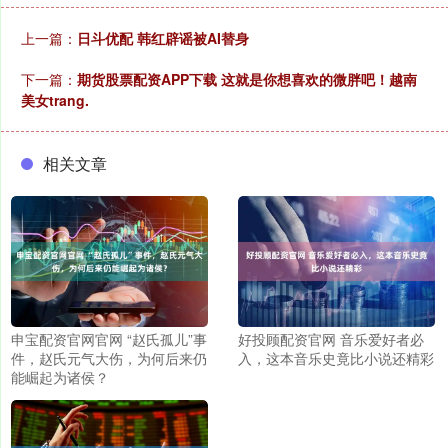
上一篇：
日斗优配 韩红辟谣被AI替身
下一篇：
期货股票配资APP下载 这就是你想喜欢的微胖吧！越南
美女trang.
相关文章
申宝配资官网官网 “赵氏孤儿”事
好投顾配资官网 音乐爱好者必
件，赵氏元气大伤，为何后来仍
入，这本音乐史竟比小说还精彩
能崛起为诸侯？