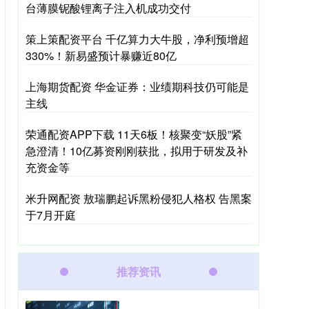
台薄膜铌酸锂离子注入机成功交付
策上策配资平台 千亿算力大牛股，净利预增超
330%！新易盛预计暴赚近80亿
上海期货配资 华金证券：业绩期科技仍可能是
主线
荣通配资APP下载 11天6板！核聚变“妖股”紧
急澄清！10亿募资刚刚获批，拟用于研发及补
充资金等
米升网配资 敖瑞鹏起诉黑粉侵犯人格权 告黑案
于7月开庭
推荐资讯