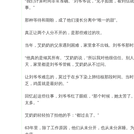
“我们计算时间非常准确。”刘爷爷说，“见字如面，看到
事。”
那种等待和期盼，成了他们漫长分离中“唯一的甜”。
真正让两个人分不开的，是那些难过的坎。
当年，艾奶奶的父亲遇到困难，家里拿不出钱。刘爷爷那时
“他真的是倾其所有。”艾奶奶说，“所以我对他很信任。别
天，家里都是刘爷爷管账，艾奶奶从不过问。
让刘爷爷难忘的，莫过于在乡下染上肺结核那段时间。当时
乏，鸡蛋就是最好的。”
回忆起这些往事，刘爷爷红了眼眶，“那个时候，她太苦了
太多。”
艾奶奶轻轻拍了拍他的手：“都过去了。”
63年里，除了工作原因，他们从未分开，也从未分床睡。