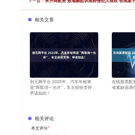
下一篇：
米升网配资 敖瑞鹏起诉黑粉侵犯人格权 告黑案
相关文章
创元网平台 2025年，汽车年检将
在线股票配资
迎“两取消一允许”，车主纷纷支持：
省紧缺选调生
早该如此！
相关评论
本文评分
*