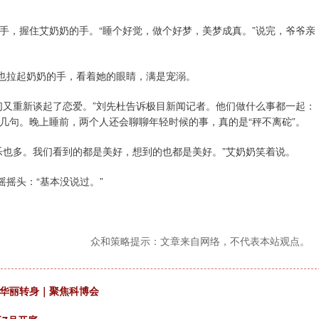
手，握住艾奶奶的手。“睡个好觉，做个好梦，美梦成真。”说完，爷爷亲
爷也拉起奶奶的手，看着她的眼睛，满是宠溺。
们又重新谈起了恋爱。”刘先杜告诉极目新闻记者。他们做什么事都一起：
几句。晚上睡前，两个人还会聊聊年轻时候的事，真的是“秤不离砣”。
乐也多。我们看到的都是美好，想到的也都是美好。”艾奶奶笑着说。
摇摇头：“基本没说过。”
众和策略提示：文章来自网络，不代表本站观点。
会华丽转身｜聚焦科博会