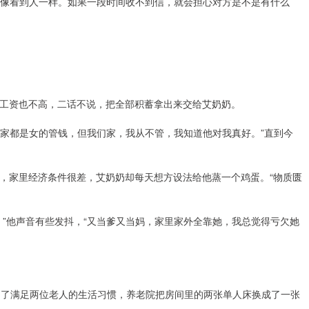
信就像看到人一样。如果一段时间收不到信，就会担心对方是不是有什么
工资也不高，二话不说，把全部积蓄拿出来交给艾奶奶。
人家都是女的管钱，但我们家，我从不管，我知道他对我真好。”直到今
，家里经济条件很差，艾奶奶却每天想方设法给他蒸一个鸡蛋。“物质匮
。”他声音有些发抖，“又当爹又当妈，家里家外全靠她，我总觉得亏欠她
为了满足两位老人的生活习惯，养老院把房间里的两张单人床换成了一张