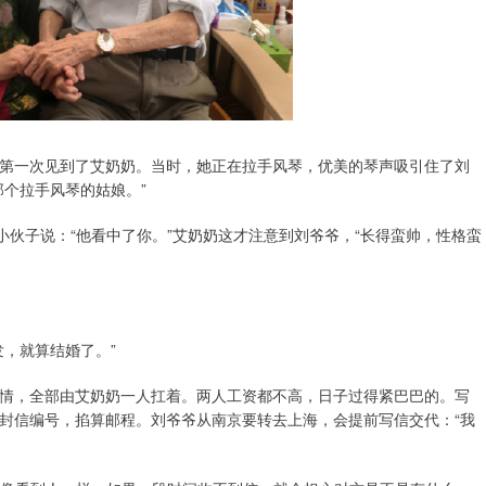
爷爷第一次见到了艾奶奶。当时，她正在拉手风琴，优美的琴声吸引住了刘
个拉手风琴的姑娘。”
小伙子说：“他看中了你。”艾奶奶这才注意到刘爷爷，“长得蛮帅，性格蛮
，就算结婚了。”
情，全部由艾奶奶一人扛着。两人工资都不高，日子过得紧巴巴的。写
封信编号，掐算邮程。刘爷爷从南京要转去上海，会提前写信交代：“我