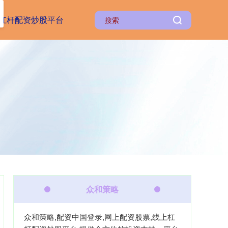
杠杆配资炒股平台
众和策略
众和策略,配资中国登录,网上配资股票,线上杠