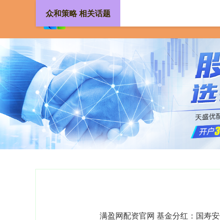
众和策略 相关话题
满盈网配资官网 基金分红：国寿