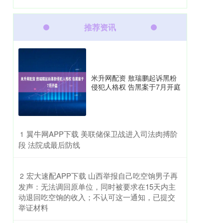
推荐资讯
米升网配资 敖瑞鹏起诉黑粉
侵犯人格权 告黑案于7月开庭
​翼牛网APP下载 美联储保卫战进入司法肉搏阶
1
段 法院成最后防线
​宏大速配APP下载 山西举报自己吃空饷男子再
2
发声：无法调回原单位，同时被要求在15天内主
动退回吃空饷的收入；不认可这一通知，已提交
举证材料