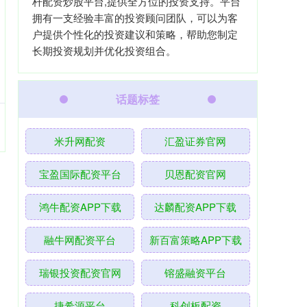
杆配资炒股平台,提供全方位的投资支持。平台
拥有一支经验丰富的投资顾问团队，可以为客
户提供个性化的投资建议和策略，帮助您制定
长期投资规划并优化投资组合。
话题标签
米升网配资
汇盈证券官网
宝盈国际配资平台
贝恩配资官网
鸿牛配资APP下载
达麟配资APP下载
融牛网配资平台
新百富策略APP下载
瑞银投资配资官网
镕盛融资平台
捷希源平台
科创板配资