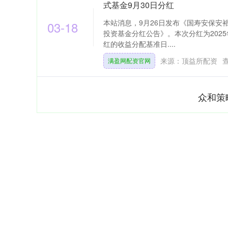
式基金9月30日分红
本站消息，9月26日发布《国寿安保安
03-18
投资基金分红公告》。本次分红为202
红的收益分配基准日....
来源：顶益所配资
满盈网配资官网
众和策