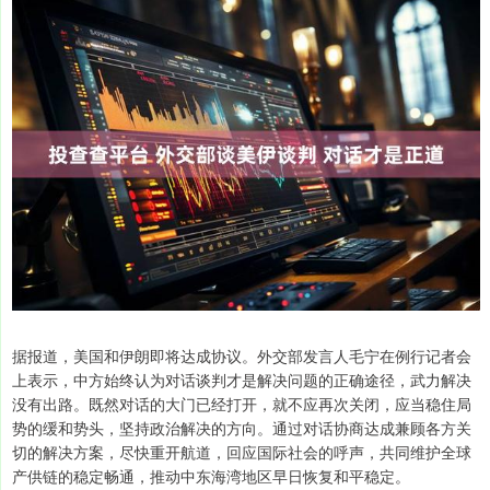
据报道，美国和伊朗即将达成协议。外交部发言人毛宁在例行记者会
上表示，中方始终认为对话谈判才是解决问题的正确途径，武力解决
没有出路。既然对话的大门已经打开，就不应再次关闭，应当稳住局
势的缓和势头，坚持政治解决的方向。通过对话协商达成兼顾各方关
切的解决方案，尽快重开航道，回应国际社会的呼声，共同维护全球
产供链的稳定畅通，推动中东海湾地区早日恢复和平稳定。