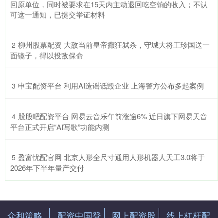
回原单位，同时被要求在15天内主动退回吃空饷的收入；不认
可这一通知，已提交举证材料
​柳州股票配资 大敌当前皇帝癫狂弑杀，守城大将王珍国送一
2
面镜子，得以投敌保命
​申宝配资平台 利用AI造谣诋毁企业 上海警方公布多起案例
3
​股股吧配资平台 网易云音乐午前涨逾6% 近日旗下网易天音
4
平台正式开启“AI写歌”功能内测
​盈富忧配官网 北京人形全尺寸通用人形机器人天工3.0将于
5
2026年下半年量产交付
众和策略
配资中国登
网上配资股
线上杠杆配