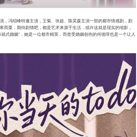
演，冯绍峰特邀主演，王菊、张超、陈昊森主演一部的都市情感剧，剧
寒而栗，期待剧情吧，都是艺术来源于生活，或许这就是现实的缩影，
将就式婚姻”，她是一位都市精英，而曾受婚姻创伤的何德璋也是一个让人