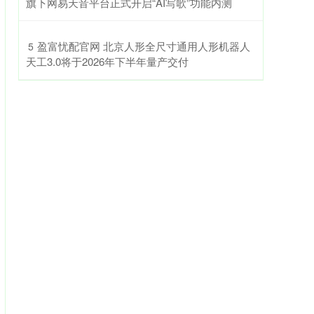
旗下网易天音平台正式开启“AI写歌”功能内测
​盈富忧配官网 北京人形全尺寸通用人形机器人
5
天工3.0将于2026年下半年量产交付