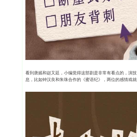
看到唐嫣和赵又廷，小编觉得这部剧是非常有看点的，演技
息，比如钟汉良和朱珠合作的《蜜语纪》，两位的感情戏就