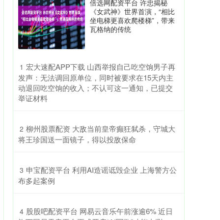
倍选网配资平台 许忠揭秘
《女武神》世界首演，“相比
坐电梯更喜欢爬楼梯”，带来
瓦格纳的传统
​宏大速配APP下载 山西举报自己吃空饷男子再
1
发声：无法调回原单位，同时被要求在15天内主
动退回吃空饷的收入；不认可这一通知，已提交
举证材料
​柳州股票配资 大敌当前皇帝癫狂弑杀，守城大
2
将王珍国送一面镜子，得以投敌保命
​申宝配资平台 利用AI造谣诋毁企业 上海警方公
3
布多起案例
​股股吧配资平台 网易云音乐午前涨逾6% 近日
4