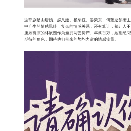
这部剧是由唐嫣、赵又廷、杨采钰、晏紫东、何蓝逗领衔主
中产生的情感羁绊，复杂的情感关系，还有算计，都让人不
唐嫣扮演的林展翘作为坐拥两套房产、年薪百万，她拒绝“
期待的角色，期待他们带来的势均力敌的情感较量。